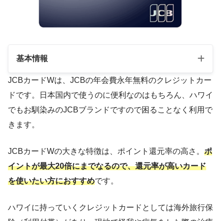
基本情報
JCBカードWは、JCBの年会費永年無料のクレジットカー
ドです。日本国内で使うのに便利なのはもちろん、ハワイ
年会費
永年無料
でもお馴染みのJCBブランドですので困ることなく利用で
国際ブランド
JCB
きます。
申し込み対象
満18歳以上39歳以下
JCBカードWの大きな特徴は、ポイント還元率の高さ。
ポ
1.0％～10.5％
イントが最大20倍にまでなるので、還元率が高いカード
ポイント還元率
※還元率は交換商品によ
を使いたい方におすすめ
です。
り異なります
ETCカード
無料
ハワイに持っていくクレジットカードとしては海外旅行保
家族カード
永年無料