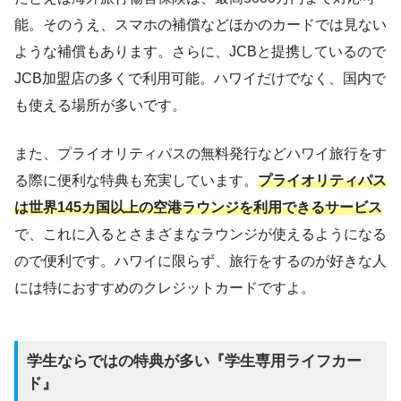
能。そのうえ、スマホの補償などほかのカードでは見ない
家族カード
年会費550円
ような補償もあります。さらに、JCBと提携しているので
海外旅行傷害保険/国内旅
付帯保険
JCB加盟店の多くで利用可能。ハワイだけでなく、国内で
行傷害保険
も使える場所が多いです。
海外キャッシング
なし
また、プライオリティパスの無料発行などハワイ旅行をす
海外手数料
3.8％
る際に便利な特典も充実しています。
プライオリティパス
は世界145カ国以上の空港ラウンジを利用できるサービス
で、これに入るとさまざまなラウンジが使えるようになる
ので便利です。ハワイに限らず、旅行をするのが好きな人
には特におすすめのクレジットカードですよ。
学生ならではの特典が多い『学生専用ライフカー
ド』