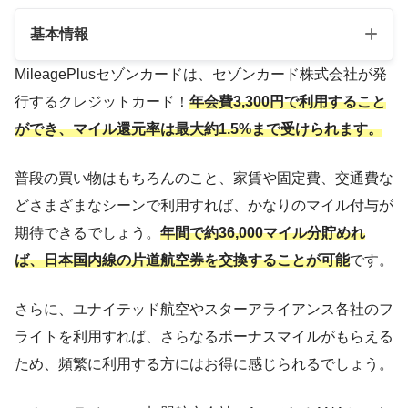
基本情報
MileagePlusセゾンカードは、セゾンカード株式会社が発
行するクレジットカード！
年会費3,300円で利用すること
年会費
3,300円
ができ、マイル還元率は最大約1.5%まで受けられます。
国際ブランド
Visa/MasterCard/JCB
普段の買い物はもちろんのこと、家賃や固定費、交通費な
18歳以上電話連絡可能な
申し込み対象
方（高校生可）
どさまざまなシーンで利用すれば、かなりのマイル付与が
期待できるでしょう。
年間で約36,000マイル分貯めれ
ポイント還元率
0.5～1.5％
ば、日本国内線の片道航空券を交換することが可能
です。
ETCカード
無料
さらに、ユナイテッド航空やスターアライアンス各社のフ
加入の家族を含めて4名様
家族カード
以内
ライトを利用すれば、さらなるボーナスマイルがもらえる
ため、頻繁に利用する方にはお得に感じられるでしょう。
付帯保険
海外旅行保険
海外キャッシング
対応