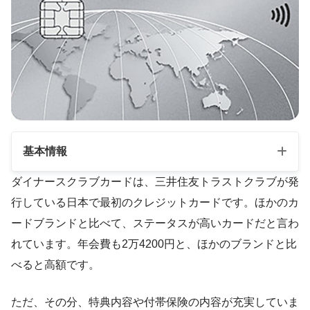
基本情報
ダイナースクラブカードは、三井住友トラストクラブが発
行している日本で最初のクレジットカードです。ほかのカ
年会費
24,200円
ードブランドと比べて、ステータスが高いカードだと言わ
国際ブランド
Diners
れています。年会費も2万4200円と、ほかのブランドと比
申し込み対象
満18歳以上
べると高額です。
ポイント還元率
0.4～1.5％
ただ、その分、特典内容や付帯保険の内容が充実していま