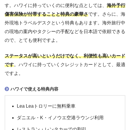
ETCカード
無料
す。ハワイに持っていくのに便利な点としては、
海外予行
傷害保険が付帯することと特典の豪華さ
です。さらに、海
家族カード
年会費5500円
外現地トラベルデスクという特典もあります。海外旅行中
付帯保険
海外旅行傷害保険など
の現地の案内やタクシーの手配などを日本語で依頼できる
海外キャッシング
対応
ので、とても便利ですよ。
海外手数料
1.30％
ステータスが高いというだけでなく、利便性も高いカード
です
。ハワイに持っていくクレジットカードとして、最適
ですよ。
ハワイで使える特典内容
Lea Leaトロリーに無料乗車
ダニエル・K・イノウエ空港ラウンジ利用
レストラン・レンタカーでの割引