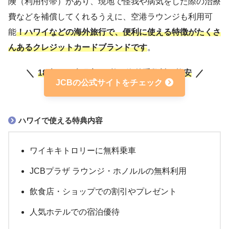
険（利用付帯）があり、現地で怪我や病気をした際の治療
費などを補償してくれるうえに、空港ラウンジも利用可
海外旅行傷害保険（利用
付帯保険
能
！ハワイなどの海外旅行で、便利に使える特徴がたくさ
付帯）など
んあるクレジットカードブランドです
。
公式サイトをご確認くだ
海外キャッシング
さい
18歳〜39歳限定の1枚！
海外手数料が格安
JCBの公式サイトをチェック
ハワイで使える特典内容
ワイキキトロリーに無料乗車
JCBプラザ ラウンジ・ホノルルの無料利用
飲食店・ショップでの割引やプレゼント
人気ホテルでの宿泊優待