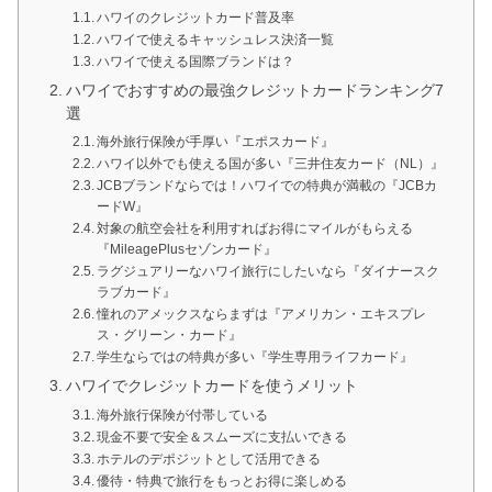
ハワイのクレジットカード普及率
ハワイで使えるキャッシュレス決済一覧
ハワイで使える国際ブランドは？
ハワイでおすすめの最強クレジットカードランキング7
選
海外旅行保険が手厚い『エポスカード』
ハワイ以外でも使える国が多い『三井住友カード（NL）』
JCBブランドならでは！ハワイでの特典が満載の『JCBカ
ードW』
対象の航空会社を利用すればお得にマイルがもらえる
『MileagePlusセゾンカード』
ラグジュアリーなハワイ旅行にしたいなら『ダイナースク
ラブカード』
憧れのアメックスならまずは『アメリカン・エキスプレ
ス・グリーン・カード』
学生ならではの特典が多い『学生専用ライフカード』
ハワイでクレジットカードを使うメリット
海外旅行保険が付帯している
現金不要で安全＆スムーズに支払いできる
ホテルのデポジットとして活用できる
優待・特典で旅行をもっとお得に楽しめる