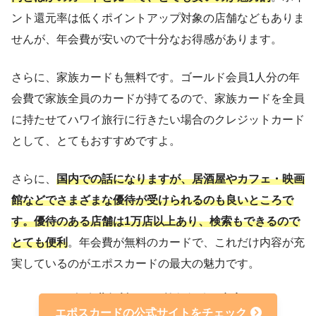
国際ブランド
Visa
ント還元率は低くポイントアップ対象の店舗などもありま
申し込み対象
満18歳以上
せんが、年会費が安いので十分なお得感があります。
ポイント還元率
0.5％
さらに、家族カードも無料です。ゴールド会員1人分の年
ETCカード
無料
会費で家族全員のカードが持てるので、家族カードを全員
に持たせてハワイ旅行に行きたい場合のクレジットカード
家族カード
無料
として、とてもおすすめですよ。
付帯保険
海外旅行など
海外キャッシング
対応
さらに、
国内での話になりますが、居酒屋やカフェ・映画
館などでさまざまな優待が受けられるのも良いところで
海外手数料
3.85％
す。優待のある店舗は1万店以上あり、検索もできるので
とても便利
。年会費が無料のカードで、これだけ内容が充
実しているのがエポスカードの最大の魅力です。
年会費無料なのに旅行保険が充実
エポスカードの公式サイトをチェック