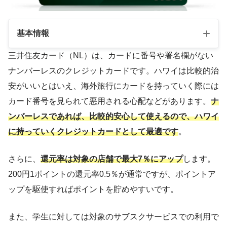
基本情報
三井住友カード（NL）は、カードに番号や署名欄がない
ナンバーレスのクレジットカードです。ハワイは比較的治
年会費
無料
安がいいとはいえ、海外旅行にカードを持っていく際には
国際ブランド
Visa/MasterCard
カード番号を見られて悪用される心配などがあります。
ナ
満18歳以上（高校生を除
ンバーレスであれば、比較的安心して使えるので、ハワイ
申し込み対象
く）
に持っていくクレジットカードとして最適です
。
ポイント還元率
0.5％
さらに、
還元率は対象の店舗で最大7％にアップ
します。
ETCカード
年会費550円
200円1ポイントの還元率0.5％が通常ですが、ポイントア
家族カード
無料
ップを駆使すればポイントを貯めやすいです。
付帯保険
海外旅行傷害保険など
また、学生に対しては対象のサブスクサービスでの利用で