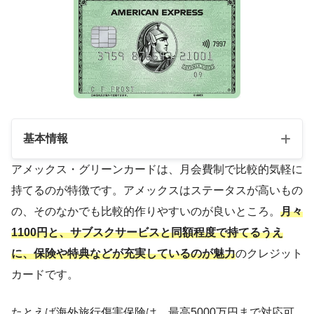
基本情報
アメックス・グリーンカードは、月会費制で比較的気軽に
持てるのが特徴です。アメックスはステータスが高いもの
月会費
1,100円
の、そのなかでも比較的作りやすいのが良いところ。
月々
国際ブランド
American Express
1100円と、サブスクサービスと同額程度で持てるうえ
申し込み対象
満20歳以上
に、保険や特典などが充実しているのが魅力
のクレジット
カードです。
ポイント還元率
0.33～1％
ETCカード
無料
たとえば海外旅行傷害保険は、最高5000万円まで対応可