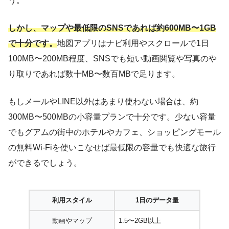
う。
しかし、マップや最低限のSNSであれば約600MB〜1GB
で十分です。
地図アプリはナビ利用やスクロールで1日
100MB〜200MB程度、SNSでも短い動画閲覧や写真のや
り取りであれば数十MB〜数百MBで足ります。
もしメールやLINE以外はあまり使わない場合は、約
300MB〜500MBの小容量プランで十分です。少ない容量
でもグアムの街中のホテルやカフェ、ショッピングモール
の無料Wi-Fiを使いこなせば最低限の容量でも快適な旅行
ができるでしょう。
利用スタイル
1日のデータ量
動画やマップ
1.5〜2GB以上