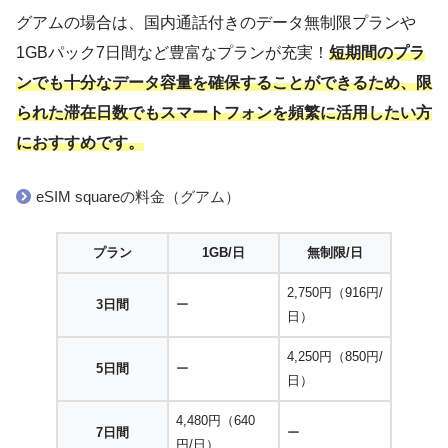
グアムの場合は、国内通話付きのデータ無制限プランや
1GBパック7日間など豊富なプランが充実！
短期間のプラ
ンでも十分なデータ容量を確保することができるため、限
られた滞在日数でもスマートフォンを頻繁に活用したい方
におすすめです。
eSIM squareの料金（グアム）
プラン
1GB/日
無制限/日
2,750円（916円/
3日間
ー
日）
4,250円（850円/
5日間
ー
日）
4,480円（640
7日間
ー
円/日）