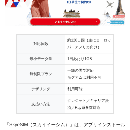
約120ヵ国（主にヨーロッ
対応国数
パ・アメリカ向け）
最小データ量
1日あたり1GB
一部の国で対応
無制限プラン
※グアムは利用不可
テザリング
利用可能
クレジット／キャリア決
支払い方法
済／Pay系多数対応
「SkyeSIM（スカイイーシム）」は、アプリインストール