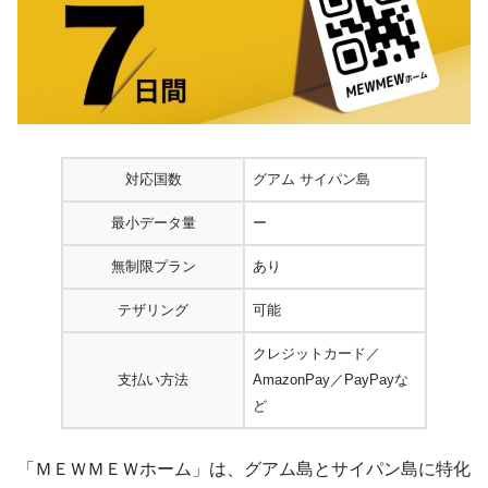
対応国数
グアム サイパン島
最小データ量
ー
無制限プラン
あり
テザリング
可能
クレジットカード／
支払い方法
AmazonPay／PayPayな
ど
「ＭＥＷＭＥＷホーム」は、グアム島とサイパン島に特化