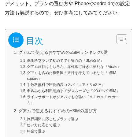
デメリット、プランの選び方やiPhoneやandroidでの設定
方法も解説するので、ぜひ参考にしてみてください。
目次
グアムで使えるおすすめのeSIMランキング6選
低価格プランで初めてでも安心の『SkyeSIM』
グアム旅行はもちろん、海外旅行好きに便利な『Airalo』
グアムを含めた複数国の旅行を考えているなら『eSIM
square』
手数料無料で圧倒的高コスパ『エアトリeSIM』
申込みから利用開始までがスムーズな『グロモバeSIM』
ラインサポートがグアムでも心強い『ＭＥＷＭＥＷホー
ム』
グアムで使えるおすすめのeSIMの選び方
旅行期間に応じたプランで選ぶ
使い方に応じて選ぶ
料金で選ぶ