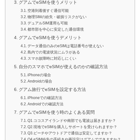
グアムでeSIMを使うメリット
空港到着後すぐ通信可能
物理SIMの紛失・破損リスクがない
デュアルSIM運用も可能
都市部を中心に安定した通信環境
グアムでeSIMを使うデメリット
データ通信のみのeSIMは電話番号が使えない
島内での電波状況にムラがある
スマホ故障時に対応しにくい
自分のスマホでeSIMが使えるのかの確認方法
iPhoneの場合
Androidの場合
グアム旅行でeSIMを設定する方法
iPhoneでの確認方法
Androidでの確認方法
グアムでeSIMを使う時のよくある質問
Q1.ココスアイランドや南部でも電波は届きますか？
Q2.現地でeSIMを購入しサポートを受けられますか？
Q3.ビーチやアウトドアで通信は安定してますか？
Q4.eSIM紛失の手続きや再設定はグアムでできますか？