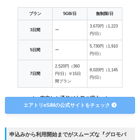
プラン
5GB/日
無制限/日
3,670円（1,223
3日間
ー
円/日）
5,730円（1,910
5日間
ー
円/日）
2,520円（360
8,020円（1,145
7日間
円/日）※15日
円/日）
間プラン
安定した通信が人気の理由
エアトリeSIMの公式サイトをチェック
申込みから利用開始までがスムーズな『
グロモバ